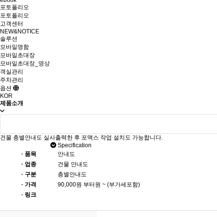
포토폴리오
포토폴리오
고객센터
NEW&NOTICE
솔루션
모바일명함
모바일초대장
모바일초대장_영상
객실관리
주차관리
옵션
KOR
제품소개
건물 층별안내도 실사출력한 후 포맥스 작업 설치도 가능합니다.
Specification
· 품목
안내도
· 업종
건물 안내도
· 구분
층별안내도
· 가격
90,000원 부터원 ~ (부가세포함)
· 링크