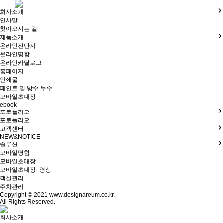
회사소개
인사말
찾아오시는 길
제품소개
온라인전단지
온라인명함
온라인카달로그
홈페이지
인쇄물
페인트 및 방수 누수
모바일초대장
ebook
포토폴리오
포토폴리오
고객센터
NEW&NOTICE
솔루션
모바일명함
모바일초대장
모바일초대장_영상
객실관리
주차관리
Copyright © 2021 www.designareum.co.kr.
All Rights Reserved.
회사소개