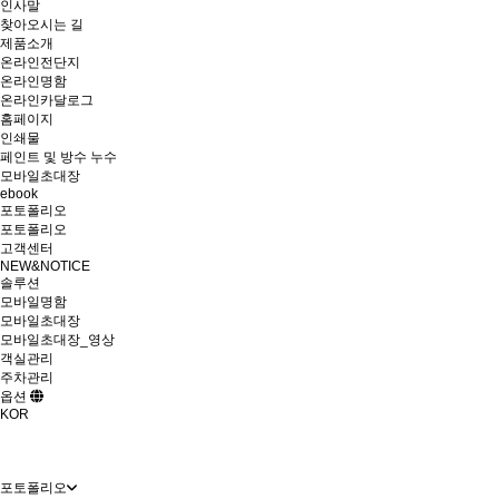
인사말
찾아오시는 길
제품소개
온라인전단지
온라인명함
온라인카달로그
홈페이지
인쇄물
페인트 및 방수 누수
모바일초대장
ebook
포토폴리오
포토폴리오
고객센터
NEW&NOTICE
솔루션
모바일명함
모바일초대장
모바일초대장_영상
객실관리
주차관리
옵션
KOR
포토폴리오
포토폴리오
포토폴리오