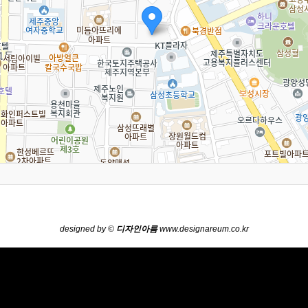
designed by ©
디자인아름
www.designareum.co.kr