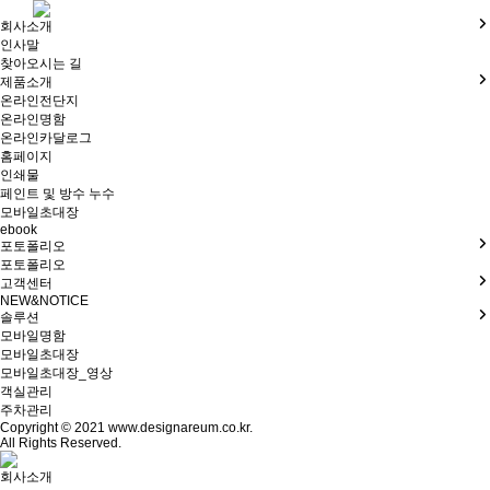
회사소개
인사말
찾아오시는 길
제품소개
온라인전단지
온라인명함
온라인카달로그
홈페이지
인쇄물
페인트 및 방수 누수
모바일초대장
ebook
포토폴리오
포토폴리오
고객센터
NEW&NOTICE
솔루션
모바일명함
모바일초대장
모바일초대장_영상
객실관리
주차관리
Copyright © 2021 www.designareum.co.kr.
All Rights Reserved.
회사소개