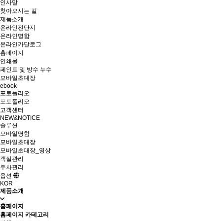
인사말
찾아오시는 길
제품소개
온라인전단지
온라인명함
온라인카달로그
홈페이지
인쇄물
페인트 및 방수 누수
모바일초대장
ebook
포토폴리오
포토폴리오
고객센터
NEW&NOTICE
솔루션
모바일명함
모바일초대장
모바일초대장_영상
객실관리
주차관리
옵션
KOR
제품소개
홈페이지
홈페이지 카테고리