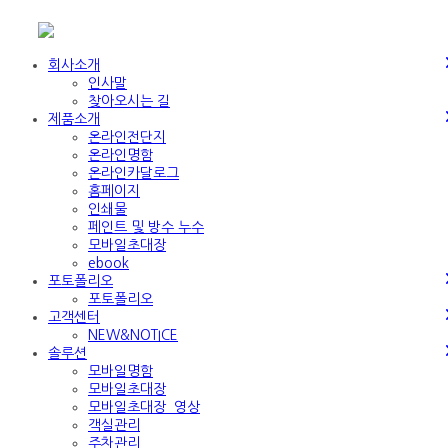
회사소개
인사말
찾아오시는 길
제품소개
온라인전단지
온라인명함
온라인카달로그
홈페이지
인쇄물
페인트 및 방수 누수
모바일초대장
ebook
포토폴리오
포토폴리오
고객센터
NEW&NOTICE
솔루션
모바일명함
모바일초대장
모바일초대장_영상
객실관리
주차관리