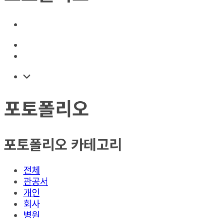
포토폴리오
포토폴리오 카테고리
전체
관공서
개인
회사
병원